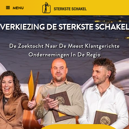
MENU
VERKIEZING DE STERKSTE SCHAKEL
Wie verdient het volgens jou
om genomineerd te worden?
De Zoektocht Naar De Meest Klantgerichte
Nieuws
Ondernemingen In De Regio