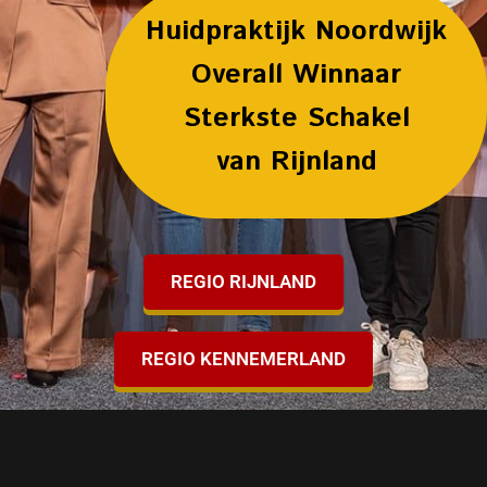
Huidpraktijk Noordwijk
Overall Winnaar
Sterkste Schakel
van Rijnland
REGIO RIJNLAND
REGIO KENNEMERLAND